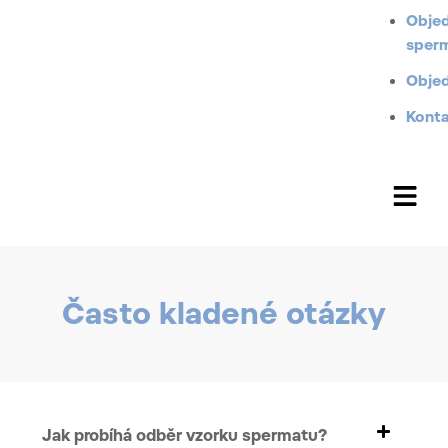
Objed
sperm
Objed
Kont
Často kladené otázky​
Jak probíhá odběr vzorku spermatu?