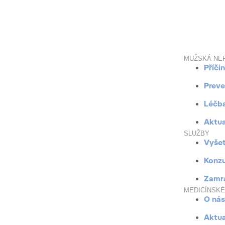
MUŽSKÁ NE
Příči
Prev
Léčb
Aktua
SLUŽBY
Vyšet
Konzu
Zamra
MEDICÍNSK
O nás
Aktua