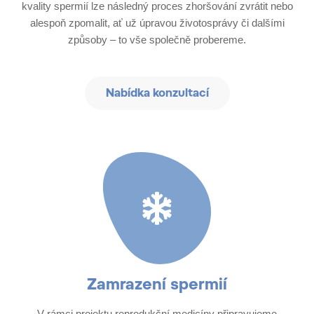
kvality spermií lze následný proces zhoršování zvrátit nebo
alespoň zpomalit, ať už úpravou životosprávy či dalšími
způsoby – to vše společně probereme.
Nabídka konzultací
Zamrazení spermií​
V rámci projektu reprodukční medicíny připravujeme