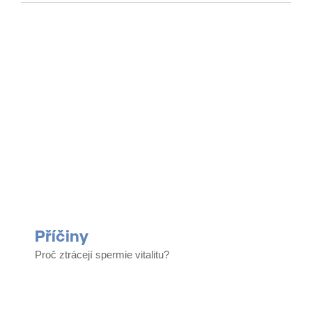
O mužské
neplodnosti
Příčiny​
Proč ztrácejí spermie vitalitu?​