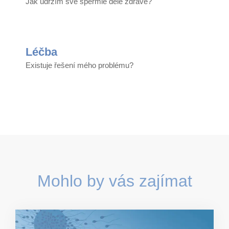
Jak udržím své spermie déle zdravé?​
Léčba​
Existuje řešení mého problému?​
Mohlo by vás zajímat