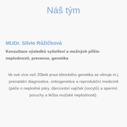
Náš tým
MUDr. Silvie Růžičková
Konzultace výsledků vyšetření a možných příčin
neplodnosti, prevence, genetika
Ve své více než 20leté praxi klinického genetika se věnuje m.j.
prenatální diagnostice, onkogenetice a reprodukční medicíně
(péče o neplodné páry, dárcovství vajíček (oocytů) a spermií,
poruchy a léčba mužské neplodnosti).