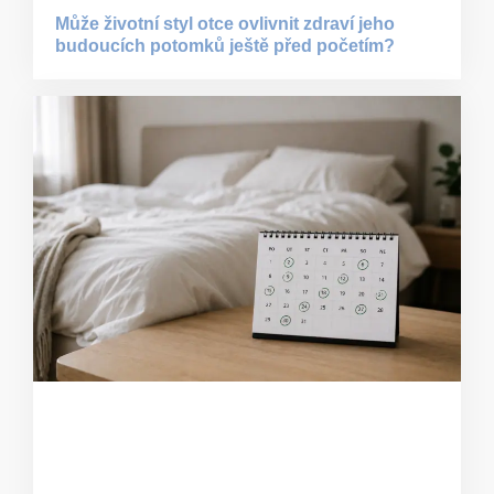
Může životní styl otce ovlivnit zdraví jeho
budoucích potomků ještě před početím?