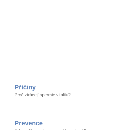
O mužské
neplodnosti
Příčiny​
Proč ztrácejí spermie vitalitu?​
Prevence​