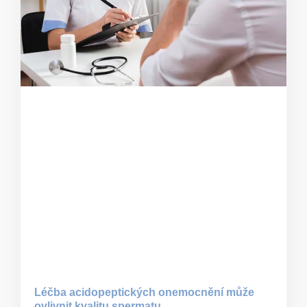
Léčba acidopeptických onemocnění může
ovlivnit kvalitu spermatu