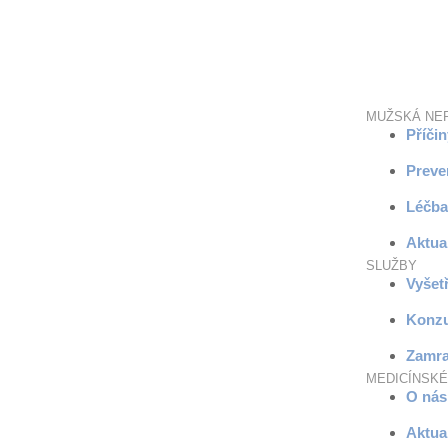
MUŽSKÁ NE
Příčin
Preve
Léčba
Aktual
SLUŽBY
Vyšet
Konzu
Zamra
MEDICÍNSK
O nás
Aktual