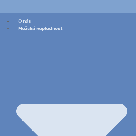
O nás
Mužská neplodnost