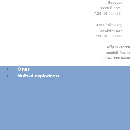
Recepce
pondělí–pátek
7:30–16:00 hodin
Ordinační hodiny
pondělí–pátek
7:30–18:00 hodin
Příjem vzorků
pondělí–čtvrtek
8:00–10:00 hodin
O nás
Mužská neplodnost