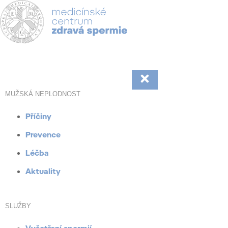
Přejít
k
obsahu
MUŽSKÁ NEPLODNOST
Příčiny
Prevence
Léčba
Aktuality
SLUŽBY