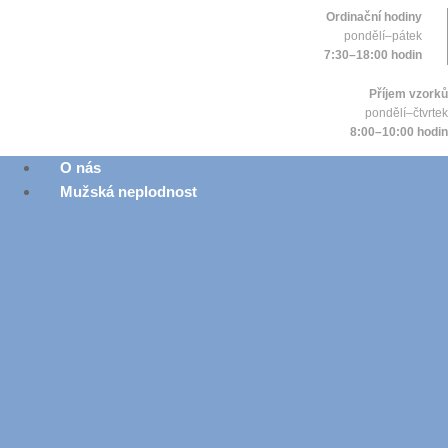
Ordinační hodiny
pondělí–pátek
7:30–18:00 hodin
Příjem vzorků
pondělí–čtvrtek
8:00–10:00 hodin
O nás
Mužská neplodnost