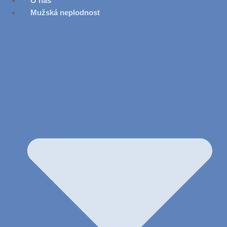
O nás
Mužská neplodnost