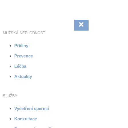
Přejít
k
obsahu
MUŽSKÁ NEPLODNOST
Příčiny
Prevence
Léčba
Aktuality
SLUŽBY
Vyšetření spermií
Konzultace