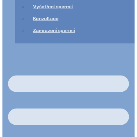
Vyšetření spermií
Konzultace
Zamrazení spermií