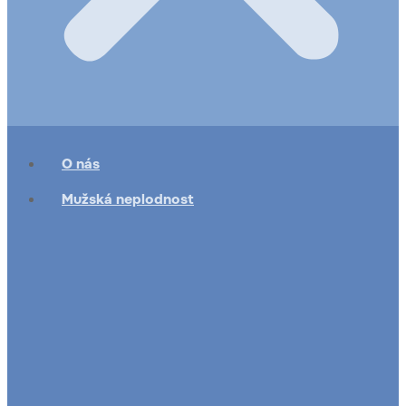
O nás
Mužská neplodnost