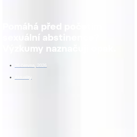
Pomáhá před početím
sexuální abstinence?
Výzkumy naznačují opak.
26 června, 2026
Aktuality