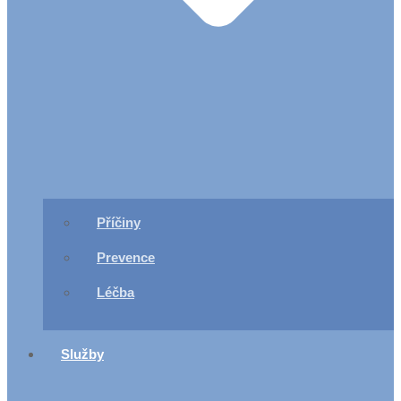
Příčiny
Prevence
Léčba
Služby