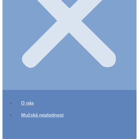
O nás
Mužská neplodnost