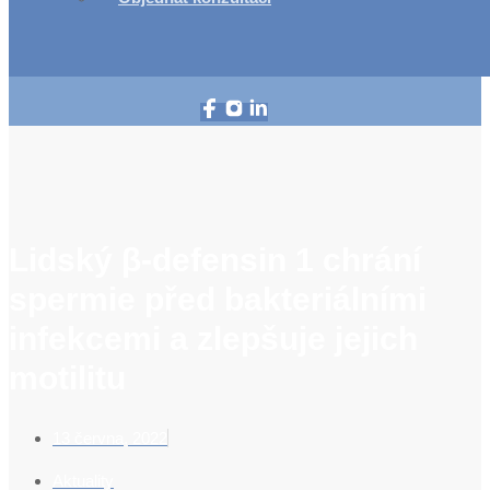
Lidský β-defensin 1 chrání
spermie před bakteriálními
infekcemi a zlepšuje jejich
motilitu
13 června, 2022
Aktuality