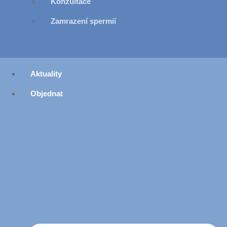
Konzultace
Zamrazení spermií
Aktuality
Objednat