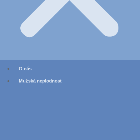
O nás
Mužská neplodnost