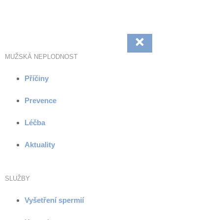
Přejít
k
obsahu
MUŽSKÁ NEPLODNOST
Příčiny
Prevence
Léčba
Aktuality
SLUŽBY
Vyšetření spermií