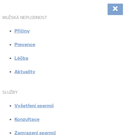
MUŽSKÁ NEPLODNOST
Příčiny
Prevence
Léčba
Aktuality
SLUŽBY
Vyšetření spermií
Konzultace
Zamrazení spermií