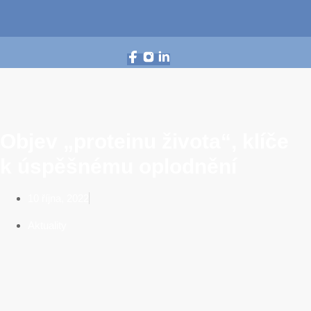
Objev „proteinu života“, klíče
k úspěšnému oplodnění
10 října, 2022
Aktuality