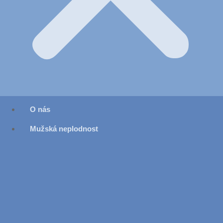
O nás
Mužská neplodnost