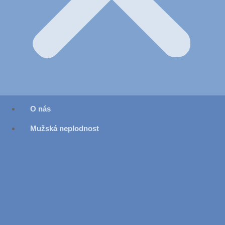
O nás
Mužská neplodnost