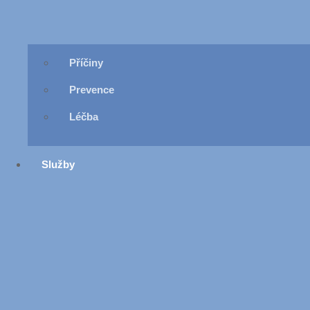
Příčiny
Prevence
Léčba
Služby