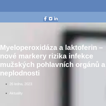
Myeloperoxidáza a laktoferin –
nové markery rizika infekce
mužských pohlavních orgánů a
neplodnosti
26 ledna, 2023
Aktuality