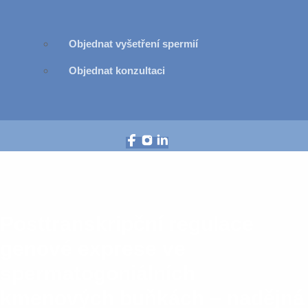
Objednat vyšetření spermií
Objednat konzultaci
Posttranskripční regulace
genové exprese ve
spermatogoniálních
kmenových buňkách – nadějná