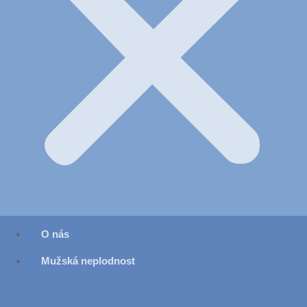
O nás
Mužská neplodnost