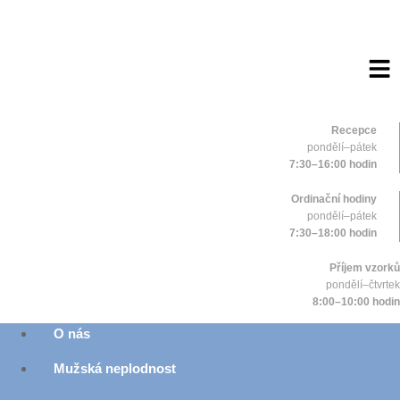
Přejít
k
obsahu
Recepce
pondělí–pátek
7:30–16:00 hodin
Ordinační hodiny
pondělí–pátek
7:30–18:00 hodin
Příjem vzorků
pondělí–čtvrtek
8:00–10:00 hodin
O nás
Mužská neplodnost