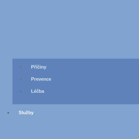
Příčiny
Prevence
Léčba
Služby