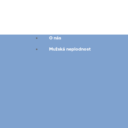
O nás
Mužská neplodnost