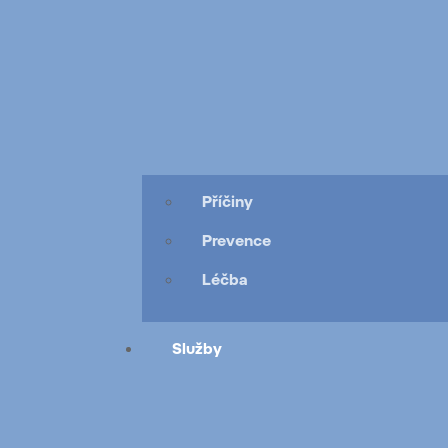
Příčiny
Prevence
Léčba
Služby