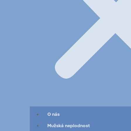
O nás
Mužská neplodnost