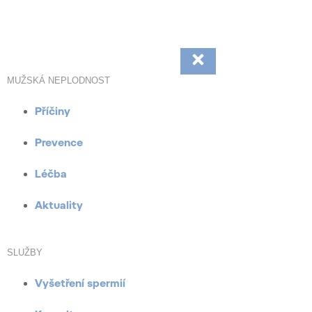
Přejít
k
obsahu
MUŽSKÁ NEPLODNOST
Příčiny
Prevence
Léčba
Aktuality
SLUŽBY
Vyšetření spermií