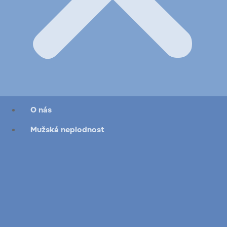
O nás
Mužská neplodnost