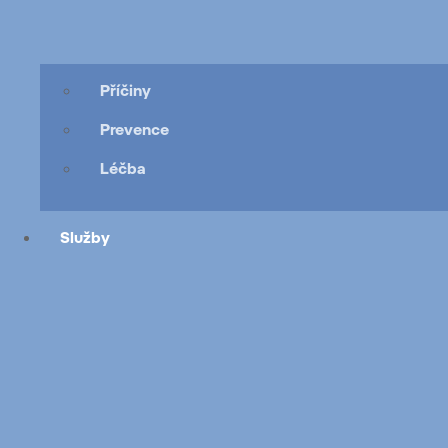
Příčiny
Prevence
Léčba
Služby