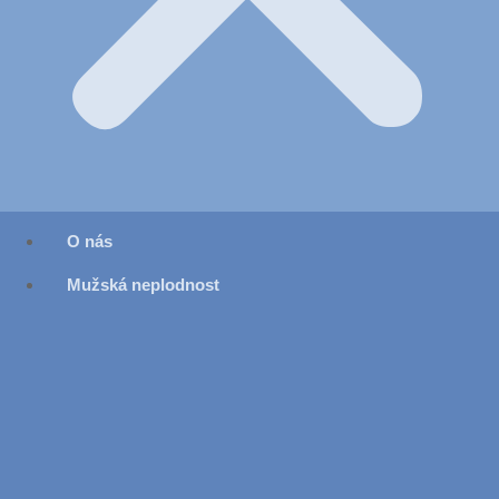
O nás
Mužská neplodnost