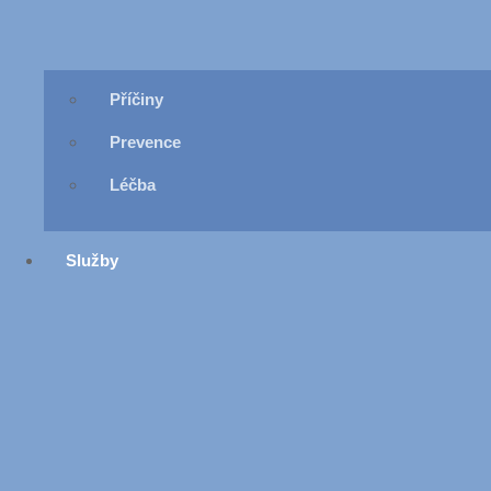
Příčiny
Prevence
Léčba
Služby