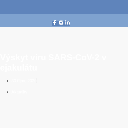
Výskyt viru SARS-CoV-2 v
ejakulátu
30 října, 2020
Aktuality