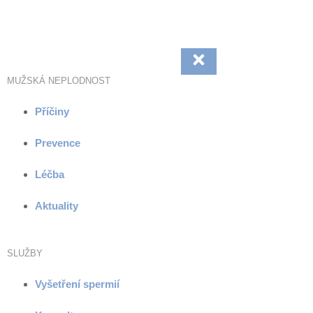
Přejít
k
obsahu
MUŽSKÁ NEPLODNOST
Příčiny
Prevence
Léčba
Aktuality
SLUŽBY
Vyšetření spermií